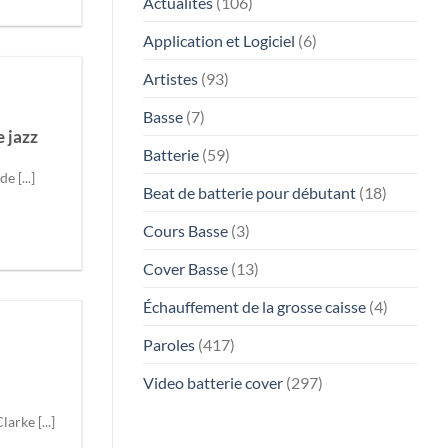
Actualités
(106)
Application et Logiciel
(6)
Artistes
(93)
Basse
(7)
 jazz
Batterie
(59)
e [...]
Beat de batterie pour débutant
(18)
Cours Basse
(3)
Cover Basse
(13)
Échauffement de la grosse caisse
(4)
Paroles
(417)
Video batterie cover
(297)
arke [...]