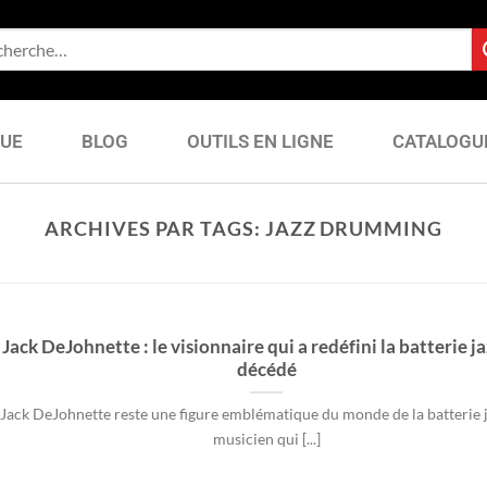
QUE
BLOG
OUTILS EN LIGNE
CATALOGU
ARCHIVES PAR TAGS:
JAZZ DRUMMING
Jack DeJohnette : le visionnaire qui a redéfini la batterie ja
décédé
Jack DeJohnette reste une figure emblématique du monde de la batterie j
musicien qui [...]