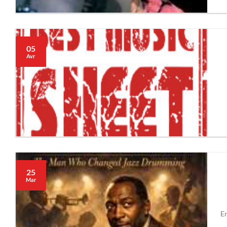
05
Avr
25
Mar
En