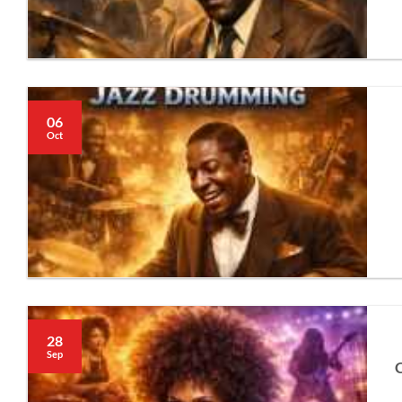
06
Oct
28
Sep
C