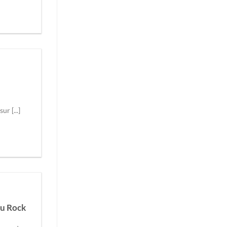
ur [...]
du Rock