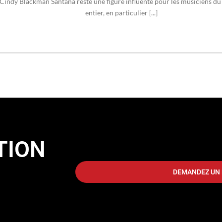
Cindy Blackman Santana reste une figure influente pour les musiciens d
entier, en particulier [...]
TION
DEMANDEZ UN 