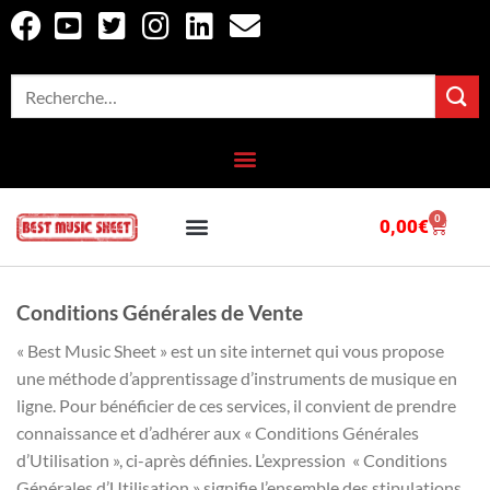
0
0,00
€
OUTILS EN LIGNE
CATALOGUE COMPLET
Conditions Générales de Vente
« Best Music Sheet » est un site internet qui vous propose
une méthode d’apprentissage d’instruments de musique en
ligne. Pour bénéficier de ces services, il convient de prendre
connaissance et d’adhérer aux « Conditions Générales
d’Utilisation », ci-après définies. L’expression « Conditions
Générales d’Utilisation » signifie l’ensemble des stipulations