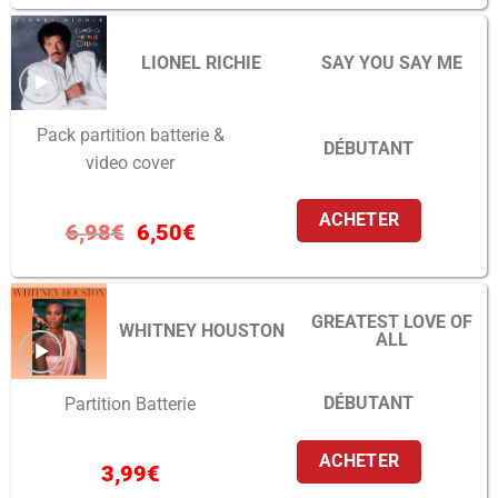
LIONEL RICHIE
SAY YOU SAY ME
Pack partition batterie &
DÉBUTANT
video cover
ACHETER
6,98
€
6,50
€
GREATEST LOVE OF
WHITNEY HOUSTON
ALL
DÉBUTANT
Partition Batterie
ACHETER
3,99
€