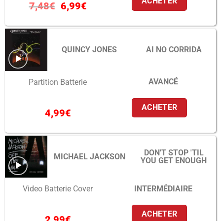
ACHETER
7,48
€
6,99
€
QUINCY JONES
AI NO CORRIDA
AVANCÉ
Partition Batterie
ACHETER
4,99
€
DON'T STOP 'TIL
MICHAEL JACKSON
YOU GET ENOUGH
INTERMÉDIAIRE
Video Batterie Cover
ACHETER
2,99
€