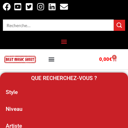
0
0,00
€
OUTILS EN LIGNE
CATALOGUE COMPLET
QUE RECHERCHEZ-VOUS ?
Style
Niveau
Artiste