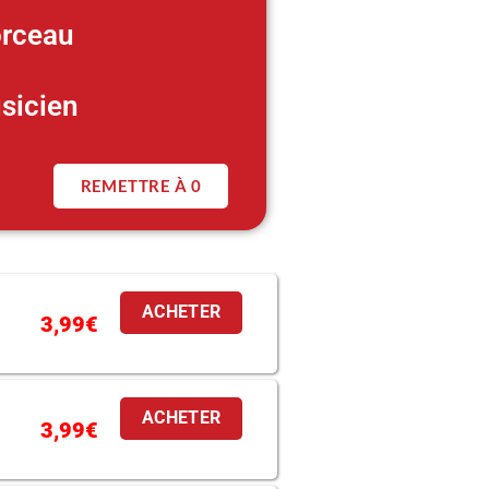
rceau
sicien
REMETTRE À 0
ACHETER
3,99
€
ACHETER
3,99
€