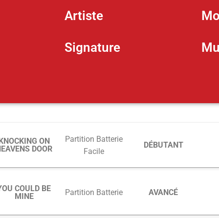
Artiste
Mo
Signature
Mu
Partition Batterie
KNOCKING ON
DÉBUTANT
HEAVENS DOOR
Facile
YOU COULD BE
AVANCÉ
Partition Batterie
MINE