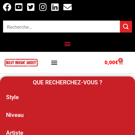
0
0,00
€
OUTILS EN LIGNE
CATALOGUE COMPLET
QUE RECHERCHEZ-VOUS ?
Style
Niveau
Artiste